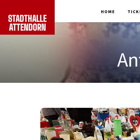
HOME
TICK
STADTHALLE
ATTENDORN
An