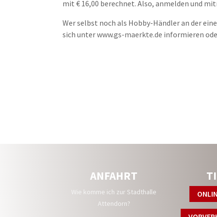
mit € 16,00 berechnet. Also, anmelden und mi
Wer selbst noch als Hobby-Händler an der ei
sich unter
www.gs-maerkte.de
informieren ode
ANFAHRT
T
Wie komme ich zur Stadthalle
ONLI
Attendorn?
VORVER