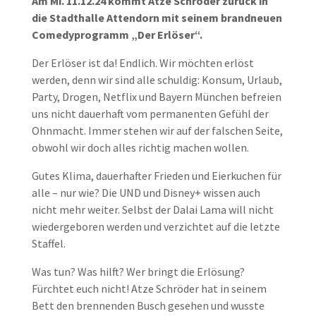
Am Mi. 11.12.24 kommt Atze Schröder zurück in
die Stadthalle Attendorn mit seinem brandneuen
Comedyprogramm „Der Erlöser“.
Der Erlöser ist da! Endlich. Wir möchten erlöst
werden, denn wir sind alle schuldig: Konsum, Urlaub,
Party, Drogen, Netflix und Bayern München befreien
uns nicht dauerhaft vom permanenten Gefühl der
Ohnmacht. Immer stehen wir auf der falschen Seite,
obwohl wir doch alles richtig machen wollen.
Gutes Klima, dauerhafter Frieden und Eierkuchen für
alle – nur wie? Die UND und Disney+ wissen auch
nicht mehr weiter. Selbst der Dalai Lama will nicht
wiedergeboren werden und verzichtet auf die letzte
Staffel.
Was tun? Was hilft? Wer bringt die Erlösung?
Fürchtet euch nicht! Atze Schröder hat in seinem
Bett den brennenden Busch gesehen und wusste