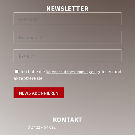
NEWSLETTER
Ich habe die
gelesen und
Datenschutzbestimmungen
akzeptiere sie.
KONTAKT
0 27 22 – 54 622