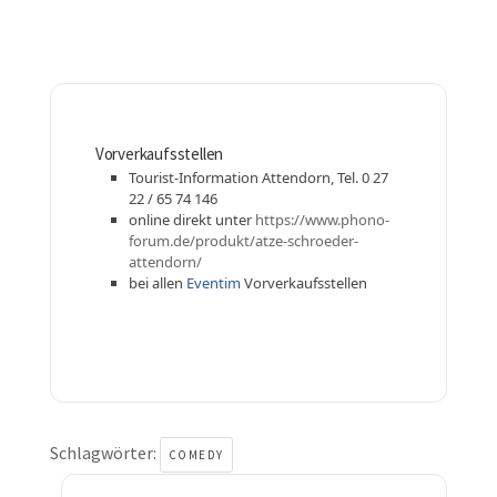
Vorverkaufsstellen
Tourist-Information Attendorn, Tel. 0 27 
22 / 65 74 146
online direkt unter 
https://www.phono-
forum.de/produkt/atze-schroeder-
attendorn/
bei allen 
Eventim
 Vorverkaufsstellen
Schlagwörter:
COMEDY