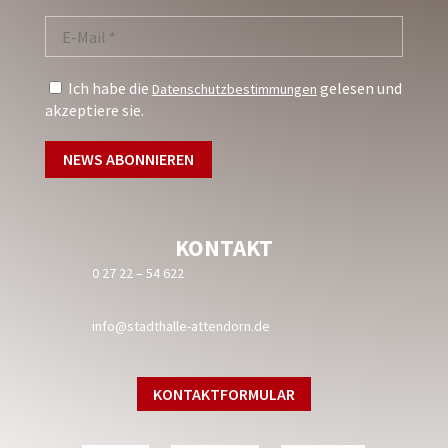
Ich habe die
gelesen und
Datenschutzbestimmungen
akzeptiere sie.
KONTAKT
0 27 22 – 54 622
info@stadthalle-attendorn.de
KONTAKTFORMULAR