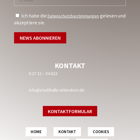
Ich habe die
gelesen und
Datenschutzbestimmungen
akzeptiere sie.
KONTAKT
0 27 22 – 54 622
info@stadthalle-attendorn.de
KONTAKTFORMULAR
HOME
KONTAKT
COOKIES