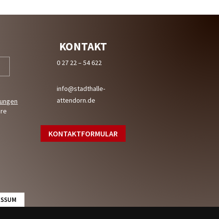
KONTAKT
0 27 22 – 54 622
info@stadthalle-
attendorn.de
mungen
ere
KONTAKTFORMULAR
ESSUM