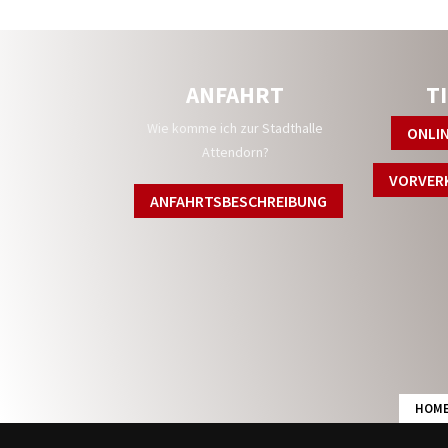
ANFAHRT
T
Wie komme ich zur Stadthalle
ONLI
Attendorn?
VORVER
ANFAHRTSBESCHREIBUNG
HOM