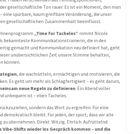
der gesellschaftliche Ton rauer. Es ist ein Moment, den man
– eine spürbare, kaum greifbare Veränderung, die unser
en gesellschaftlichen Zusammenhalt beeinflusst.
 Bühnenprogramm
„Time for Tacheles“
nimmt Nicole
nds bekannteste Kommunikationstrainerin, die in den
fertig gemacht und Kommunikation neu definiert hat, geht
in dieser unübersichtlichen Zeit unsere Stimme behalten,
en können.
rategien
, die wachrütteln, ermächtigen und motivieren, die
ken. Es geht um mehr als Schlagfertigkeit – es geht darum,
meinsam neue Regeln zu definieren
. Ein Abend voller
und unbequem ist – eben Tacheles.
zurückzuziehen, sondern das Wort zu ergreifen. Für eine
nd demokratisch bleibt. Für jeden, der spürt, dass wir alle
g zu übernehmen. Direkt. Witzig. Ehrlich. Aufrüttelnd.
des Vibe-Shifts wieder ins Gespräch kommen – und die