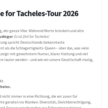
e for Tacheles-Tour 2026
g, der ganze Vibe. Während Werte bröckeln und alte
udinger
:
Es ist Zeit für Tacheles!
tung spricht Deutschlands bekannteste
 als die Schlagertigkeits-Queen – über das, was viele
e zeigt mit gewohntem Humor, klarer Haltung und viel
re lauter werden – und wie wir unsere Gesellschaft mutig,
kt.
cheles.
d nicht immer in eine Richtung, die wir zuvor für
rte geraten ins Wanken. Diversität, Gleichberechtigung,
and. Frauen verschwinden aus Führungspositionen,