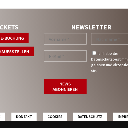
WIR SIND LIVE AUF
ICKETS
NEWSLETTER
NE-BUCHUNG
KAUFSSTELLEN
Ich habe die
Datenschutzbestim
gelesen und akzepti
sie.
E
KONTAKT
COOKIES
DATENSCHUTZ
IMPR